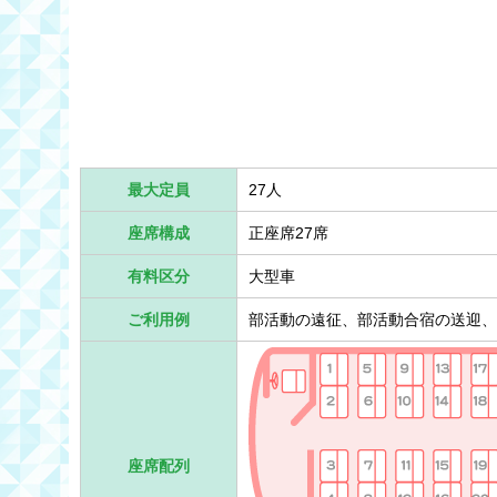
最大定員
27人
座席構成
正座席27席
有料区分
大型車
ご利用例
部活動の遠征、部活動合宿の送迎、
座席配列