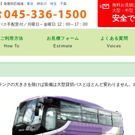
ル】発着対応地域：
東京
神奈川
埼玉
千葉
無料お見積
大型・中型
安全
バス手配受付／月曜日～金曜日
12：00～17：00
ご利用方法
お見積フォーム
よくある質問
How To
Estimate
Voices
ンクの大きさを除けば装備は大型貸切バスとほとんど変わりません。1