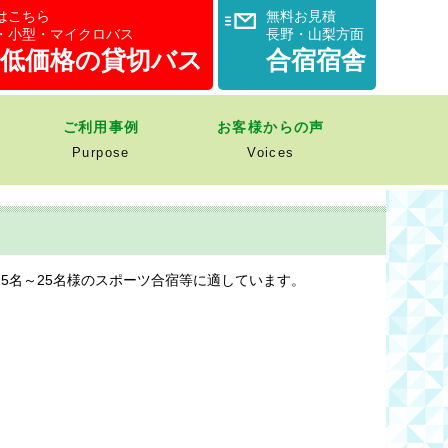
はこちら
無料お見積
・小型・マイクロバス
長野・山梨方面
で低価格の貸切バス
合宿宿舎
ご利用事例
お客様からの声
Purpose
Voices
5名～25名様のスポーツ合宿等に適しています。